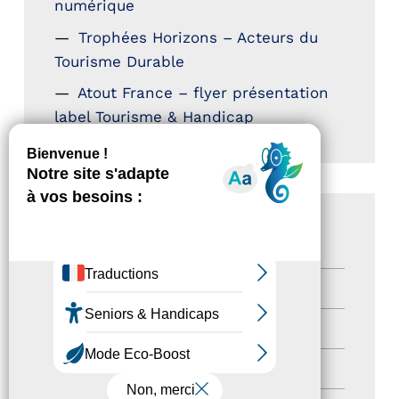
numérique
Trophées Horizons – Acteurs du
Tourisme Durable
Atout France – flyer présentation
label Tourisme & Handicap
CATÉGORIES
Actualités
(200)
actualités
(21)
Destination Pour Tous
(2)