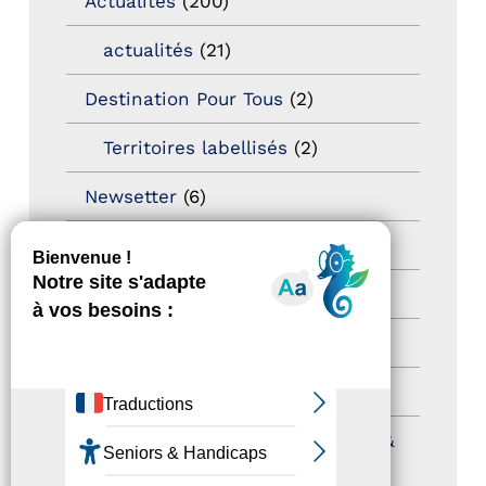
Actualités
(200)
actualités
(21)
Destination Pour Tous
(2)
Territoires labellisés
(2)
Newsetter
(6)
Newsletter pro
(5)
Nos Actions
(112)
Autres événements
(41)
Formation
(15)
Journées nationales Tourisme &
Handicap
(5)