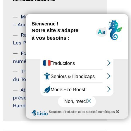
Magazine Tourisme Accessible
– Aout 2026
Rallye Aicha des Gazelles –
Les Petillantes
Formation Communication
numérique
Trophées Horizons – Acteurs
du Tourisme Durable
Atout France – flyer
présentation label Tourisme &
Handicap