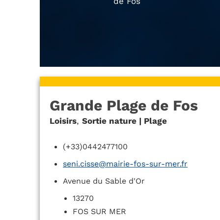
de Fos
Grande Plage de Fos
Loisirs
,
Sortie nature | Plage
(+33)0442477100
seni.cisse@mairie-fos-sur-mer.fr
Avenue du Sable d'Or
13270
FOS SUR MER