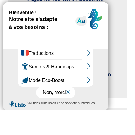
Aout 2026
Rallye Aicha des Gazelles – Les
Petillantes
Formation Communication
numérique
Trophées Horizons – Acteurs du
Tourisme Durable
Atout France – flyer présentation
label Tourisme & Handicap
MENU
CATÉGORIES