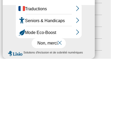
actualités
(21)
Destination Pour Tous
(2)
Territoires labellisés
(2)
Newsetter
(6)
MENU
Newsletter pro
(5)
Nos Actions
(112)
Autres événements
(41)
Formation
(15)
Journées nationales Tourisme &
Handicap
(5)