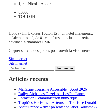
1, rue Nicolas Appert
83000
TOULON
Holiday Inn Express Toulon Est : un hôtel chaleureux,
idéalement situé, de 81 chambres et incluant le petit-
déjeuner. 4 chambres PMR
Cliquer sur une des photos pour ouvrir la visionneuse
Site internet
Site internet
Rechercher :
Articles récents
Magazine Tourisme Accessible – Aout 2026
Rallye Aicha des Gazelles – Les Petillantes
Formation Communication numérique
Trophées Horizons – Acteurs du Tourisme Durable
Atout France – flyer présentation label Tourisme &