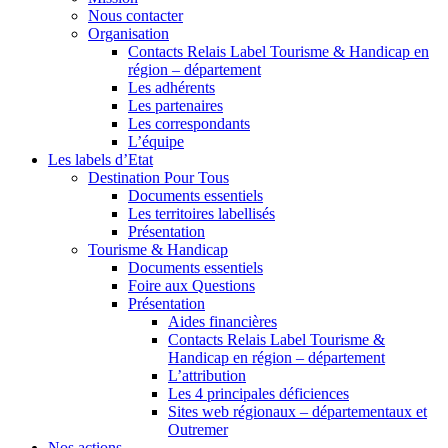
Nous contacter
Organisation
Contacts Relais Label Tourisme & Handicap en
région – département
Les adhérents
Les partenaires
Les correspondants
L’équipe
Les labels d’Etat
Destination Pour Tous
Documents essentiels
Les territoires labellisés
Présentation
Tourisme & Handicap
Documents essentiels
Foire aux Questions
Présentation
Aides financières
Contacts Relais Label Tourisme &
Handicap en région – département
L’attribution
Les 4 principales déficiences
Sites web régionaux – départementaux et
Outremer
Nos actions