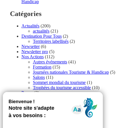
Handicap
Catégories
Actualités
(200)
actualités
(21)
Destination Pour Tous
(2)
Territoires labellisés
(2)
Newsetter
(6)
Newsletter pro
(5)
Nos Actions
(112)
Autres événements
(41)
Formation
(15)
Journées nationales Tourisme & Handicap
(5)
Salons
(11)
Sommet mondial du tourisme
(1)
Trophées du tourisme accessible
(10)
Presse
(3)
Tourisme accessible international
(1)
Accessibilité
Revue de Presse