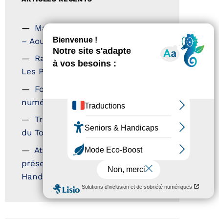
Magazine Tourisme Accessible
– Aout 2026
Rallye Aicha des Gazelles –
Les Petillantes
Formation Communication
numérique
Trophées Horizons – Acteurs
du Tourisme Durable
Atout France – flyer
présentation label Tourisme &
Handicap