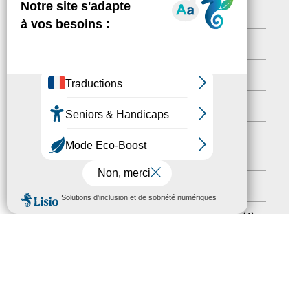
Newsletter pro
(5)
Nos Actions
(112)
Autres événements
(41)
Formation
(15)
Journées nationales Tourisme &
Handicap
(5)
Salons
(11)
MENU
Sommet mondial du tourisme
(1)
Trophées du tourisme accessible
(10)
Presse
(3)