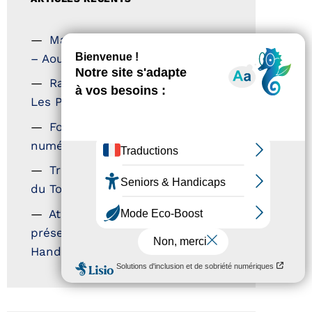
Magazine Tourisme Accessible
– Aout 2026
Rallye Aicha des Gazelles –
Les Petillantes
Formation Communication
numérique
Trophées Horizons – Acteurs
du Tourisme Durable
Atout France – flyer
présentation label Tourisme &
Handicap