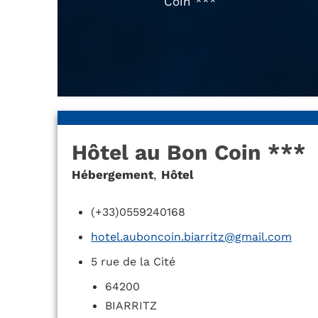
Coin ***
Hôtel au Bon Coin ***
Hébergement
,
Hôtel
(+33)0559240168
hotel.auboncoin.biarritz@gmail.com
5 rue de la Cité
64200
BIARRITZ