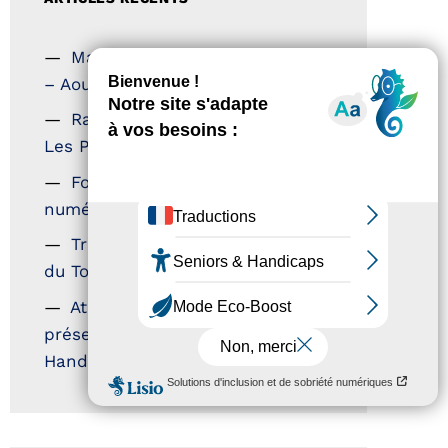
Magazine Tourisme Accessible
– Aout 2026
Rallye Aicha des Gazelles –
Les Petillantes
Formation Communication
numérique
Trophées Horizons – Acteurs
du Tourisme Durable
Atout France – flyer
présentation label Tourisme &
Handicap