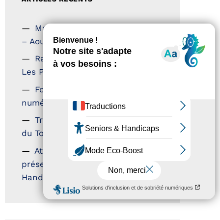
Magazine Tourisme Accessible
– Aout 2026
Rallye Aicha des Gazelles –
Les Petillantes
Formation Communication
numérique
Trophées Horizons – Acteurs
du Tourisme Durable
Atout France – flyer
présentation label Tourisme &
Handicap