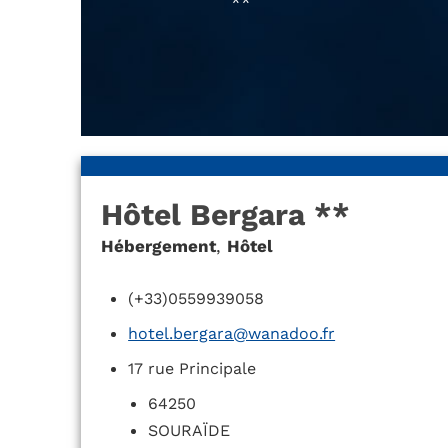
**
Hôtel Bergara **
Hébergement
,
Hôtel
(+33)0559939058
hotel.bergara@wanadoo.fr
17 rue Principale
64250
SOURAÏDE