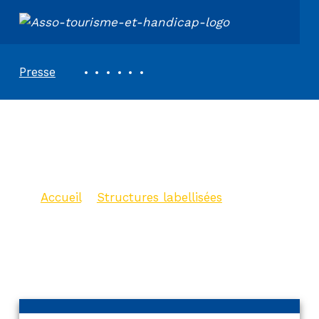
ASSOCIATION TOURISME ET HANDICAPS
REVUE DE PRESSE
Presse
Hôtel Best Western
Eurociel ***
Accueil
>
Structures labellisées
>
Hôtel Best Western Eurociel ***