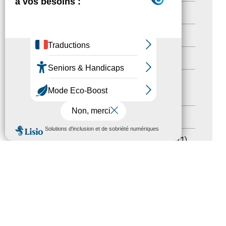
Nos Actions
(112)
Autres événements
(41)
Formation
(15)
Journées nationales Tourisme &
Handicap
(5)
Salons
(11)
MENU
Sommet mondial du tourisme
(1)
Trophées du tourisme accessible
(10)
Presse
(3)
Tourisme accessible international
(1)