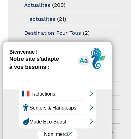
Actualités
(200)
actualités
(21)
Destination Pour Tous
(2)
Territoires labellisés
(2)
Newsetter
(6)
Newsletter pro
(5)
Nos Actions
(112)
Autres événements
(41)
Formation
(15)
Journées nationales Tourisme &
Handicap
(5)