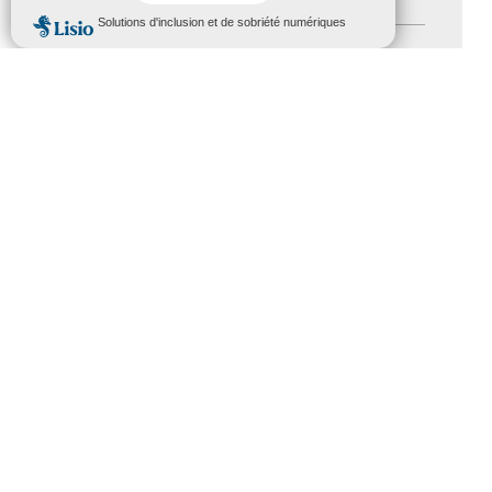
MENU
Salons
(11)
Sommet mondial du tourisme
(1)
Trophées du tourisme accessible
(10)
Presse
(3)
Tourisme accessible international
(1)
ACCESSIBILITÉ
REVUE DE PRESSE
PLAN DU SITE
ACTUALITÉS
MENTIONS LÉGALES
CONFIDENTIALITÉ