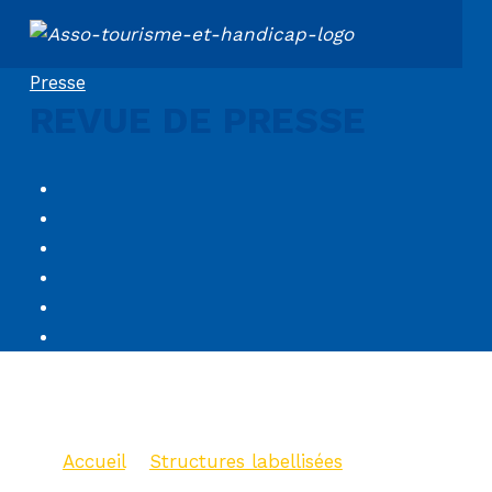
ASSOCIATION TOURISME ET HANDICAPS
Presse
REVUE DE PRESSE
Hôtel de Harlay ***
Accueil
>
Structures labellisées
>
Hôtel de Harlay ***