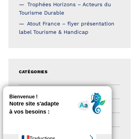
Trophées Horizons – Acteurs du
Tourisme Durable
Atout France – flyer présentation
label Tourisme & Handicap
CATÉGORIES
Actualités
(200)
actualités
(21)
Destination Pour Tous
(2)
Territoires labellisés
(2)