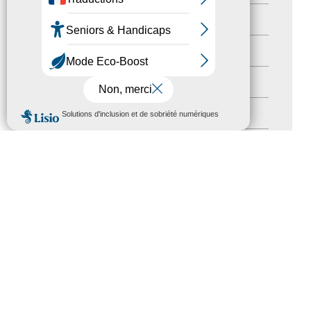
Newsetter
(6)
Newsletter pro
(5)
Nos Actions
(112)
MENU
Autres événements
(41)
Formation
(15)
Journées nationales Tourisme &
Handicap
(5)
Salons
(11)
Sommet mondial du tourisme
(1)
Trophées du tourisme accessible
(10)