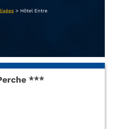
lisées
>
Hôtel Entre
Perche ***