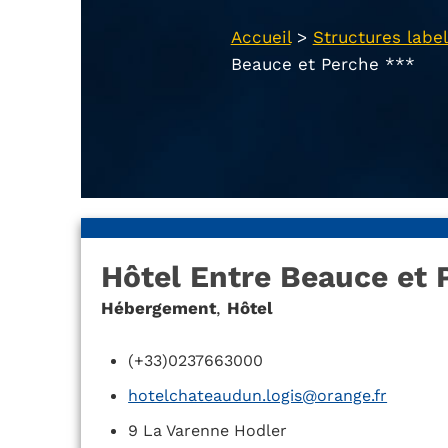
Accueil
>
Structures label
Beauce et Perche ***
Hôtel Entre Beauce et 
Hébergement
,
Hôtel
(+33)0237663000
hotelchateaudun.logis@orange.fr
9 La Varenne Hodler