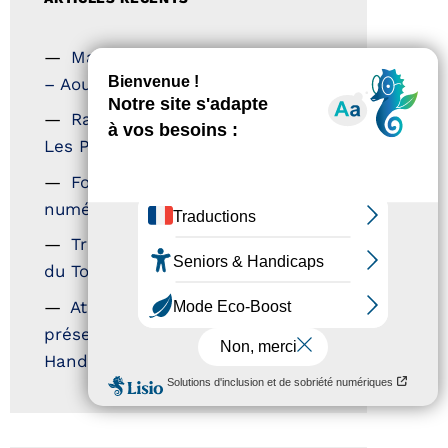
Magazine Tourisme Accessible
– Aout 2026
Rallye Aicha des Gazelles –
Les Petillantes
Formation Communication
numérique
Trophées Horizons – Acteurs
du Tourisme Durable
Atout France – flyer
présentation label Tourisme &
Handicap