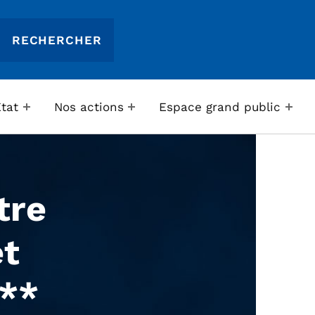
Etat
Nos actions
Espace grand public
tre
et
***