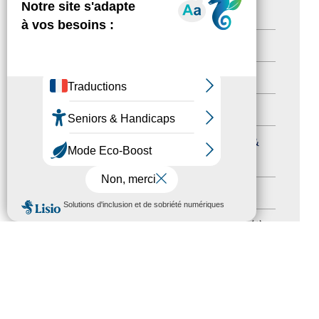
Newsletter pro
(5)
Nos Actions
(112)
Autres événements
(41)
Formation
(15)
Journées nationales Tourisme &
Handicap
(5)
Salons
(11)
MENU
Sommet mondial du tourisme
(1)
Trophées du tourisme accessible
(10)
Presse
(3)