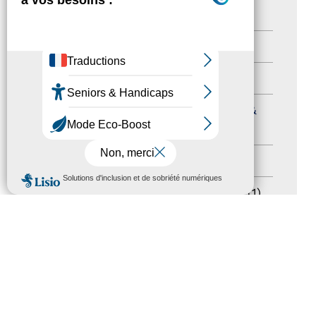
Nos Actions
(112)
Autres événements
(41)
Formation
(15)
Journées nationales Tourisme &
Handicap
(5)
Salons
(11)
MENU
Sommet mondial du tourisme
(1)
Trophées du tourisme accessible
(10)
Presse
(3)
Tourisme accessible international
(1)