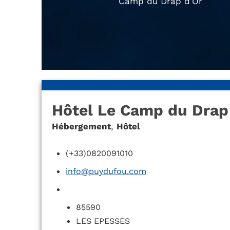
Camp du Drap d’Or
Hôtel Le Camp du Drap
Hébergement
,
Hôtel
(+33)0820091010
info@puydufou.com
85590
LES EPESSES