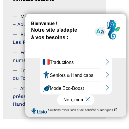
Magazine Tourisme Accessible
– Aout 2026
Rallye Aicha des Gazelles –
Les Petillantes
Formation Communication
numérique
Trophées Horizons – Acteurs
du Tourisme Durable
Atout France – flyer
présentation label Tourisme &
Handicap