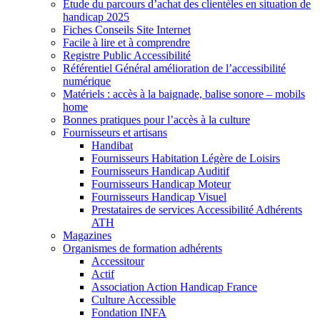
Etude du parcours d’achat des clientèles en situation de
handicap 2025
Fiches Conseils Site Internet
Facile à lire et à comprendre
Registre Public Accessibilité
Référentiel Général amélioration de l’accessibilité
numérique
Matériels : accès à la baignade, balise sonore – mobils
home
Bonnes pratiques pour l’accès à la culture
Fournisseurs et artisans
Handibat
Fournisseurs Habitation Légère de Loisirs
Fournisseurs Handicap Auditif
Fournisseurs Handicap Moteur
Fournisseurs Handicap Visuel
Prestataires de services Accessibilité Adhérents
ATH
Magazines
Organismes de formation adhérents
Accessitour
Actif
Association Action Handicap France
Culture Accessible
Fondation INFA