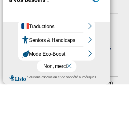
Nos Actions
(112)
Autres événements
(41)
Formation
(15)
Journées nationales Tourisme &
Handicap
(5)
Salons
(11)
MENU
Sommet mondial du tourisme
(1)
Trophées du tourisme accessible
(10)
Presse
(3)
Tourisme accessible international
(1)