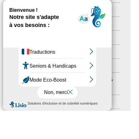
Newsetter
(6)
Newsletter pro
(5)
Nos Actions
(112)
Autres événements
(41)
Formation
(15)
Journées nationales Tourisme &
Handicap
(5)
MENU
Salons
(11)
Sommet mondial du tourisme
(1)
Trophées du tourisme accessible
(10)