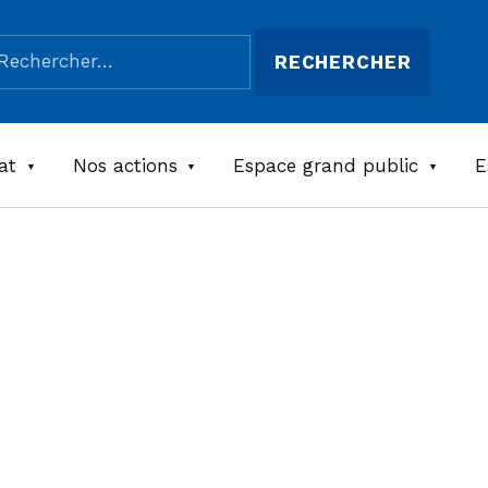
chercher :
at
Nos actions
Espace grand public
E
s Vignes
e****