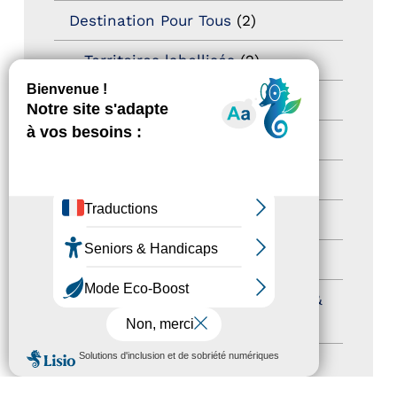
Destination Pour Tous
(2)
Territoires labellisés
(2)
Newsetter
(6)
Newsletter pro
(5)
Nos Actions
(112)
Autres événements
(41)
Formation
(15)
Journées nationales Tourisme &
Handicap
(5)
MENU
Salons
(11)