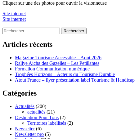
Cliquer sur une des photos pour ouvrir la visionneuse
Site internet
Site internet
Rechercher :
Articles récents
Magazine Tourisme Accessible – Aout 2026
Rallye Aicha des Gazelles – Les Petillantes
Formation Communication numérique
Trophées Horizons – Acteurs du Tourisme Durable
Atout France – flyer présentation label Tourisme & Handicap
Catégories
Actualités
(200)
actualités
(21)
Destination Pour Tous
(2)
Territoires labellisés
(2)
Newsetter
(6)
Newsletter pro
(5)