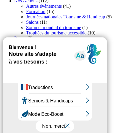
Nos Actions
(112)
Autres événements
(41)
Formation
(15)
Journées nationales Tourisme & Handicap
(5)
Salons
(11)
Sommet mondial du tourisme
(1)
Trophées du tourisme accessible
(10)
Presse
(3)
Tourisme accessible international
(1)
Accessibilité
Revue de Presse
Plan du site
Actualités
Mentions légales
Confidentialité