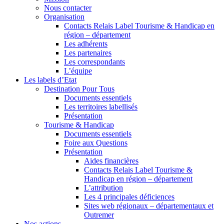
Nous contacter
Organisation
Contacts Relais Label Tourisme & Handicap en
région – département
Les adhérents
Les partenaires
Les correspondants
L’équipe
Les labels d’Etat
Destination Pour Tous
Documents essentiels
Les territoires labellisés
Présentation
Tourisme & Handicap
Documents essentiels
Foire aux Questions
Présentation
Aides financières
Contacts Relais Label Tourisme &
Handicap en région – département
L’attribution
Les 4 principales déficiences
Sites web régionaux – départementaux et
Outremer
Nos actions