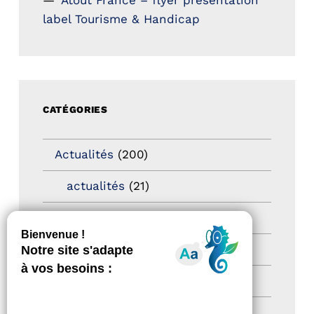
Atout France – flyer présentation
label Tourisme & Handicap
CATÉGORIES
Actualités
(200)
actualités
(21)
Destination Pour Tous
(2)
Territoires labellisés
(2)
Newsetter
(6)
Newsletter pro
(5)