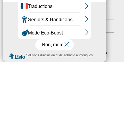
Nos Actions
(112)
Autres événements
(41)
Formation
(15)
Journées nationales Tourisme &
MENU
Handicap
(5)
Salons
(11)
Sommet mondial du tourisme
(1)
Trophées du tourisme accessible
(10)
Presse
(3)