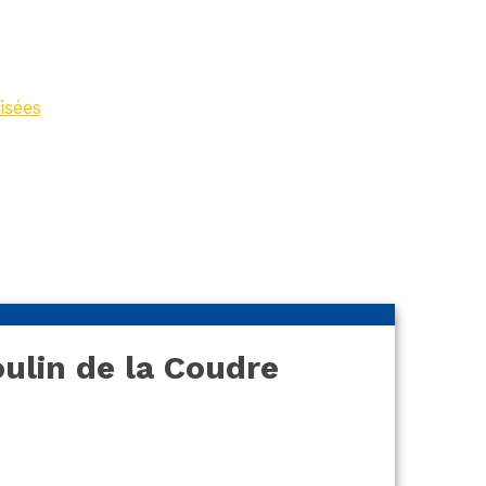
isées
>
Hôtel
la Coudre
ulin de la Coudre