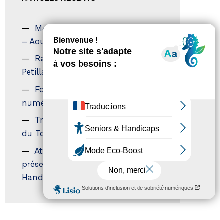
Magazine Tourisme Accessible
– Aout 2026
Rallye Aicha des Gazelles – Les
Petillantes
Formation Communication
numérique
Trophées Horizons – Acteurs
du Tourisme Durable
Atout France – flyer
présentation label Tourisme &
Handicap