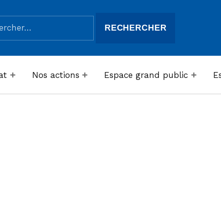
her :
at
Nos actions
Espace grand public
E
nt Le
e la