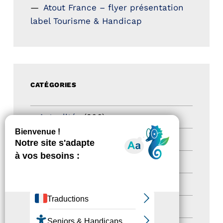
Atout France – flyer présentation
label Tourisme & Handicap
CATÉGORIES
Actualités
(200)
actualités
(21)
Destination Pour Tous
(2)
Territoires labellisés
(2)
Newsetter
(6)