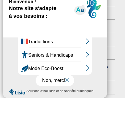
Newsletter pro
(5)
Nos Actions
(112)
Autres événements
(41)
Formation
(15)
Journées nationales Tourisme &
Handicap
(5)
Salons
(11)
MENU
Sommet mondial du tourisme
(1)
Trophées du tourisme accessible
(10)