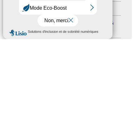
Formation
(15)
Journées nationales Tourisme &
MENU
Handicap
(5)
Salons
(11)
Sommet mondial du tourisme
(1)
Trophées du tourisme accessible
(10)
Presse
(3)
Tourisme accessible international
(1)