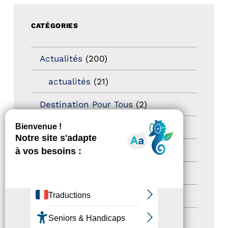
CATÉGORIES
Actualités
(200)
actualités
(21)
Destination Pour Tous
(2)
Territoires labellisés
(2)
Newsetter
(6)
Newsletter pro
(5)
Nos Actions
(112)
Autres événements
(41)