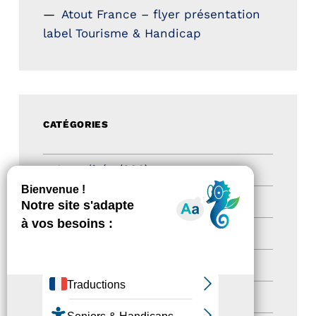
Atout France – flyer présentation
label Tourisme & Handicap
CATÉGORIES
Actualités
(200)
actualités
(21)
Destination Pour Tous
(2)
Territoires labellisés
(2)
Newsetter
(6)