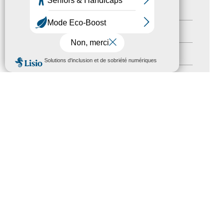
Newsletter pro
(5)
Nos Actions
(112)
Autres événements
(41)
MENU
Formation
(15)
Journées nationales Tourisme &
Handicap
(5)
Salons
(11)
Sommet mondial du tourisme
(1)
Trophées du tourisme accessible
(10)
Presse
(3)