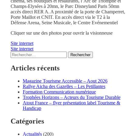
cinéma, ses boutiques et restaurants, l’Arc de Triomphe et
Champs-Elysées à 20mn, le Parc Disneyland Paris 50mn
accès direct RER A. A proximité de la porte de Champerret,
Porte Maillot et CNIT. En accès direct via le T2 à la
Défense Arena, Seine Musicale, le Centre Evénementiel
Cliquer sur une des photos pour ouvrir la visionneuse
Site internet
Site internet
Rechercher :
Articles récents
Magazine Tourisme Accessible – Aout 2026
Rallye Aicha des Gazelles – Les Petillantes
Formation Communication numérique
Trophées Horizons – Acteurs du Tourisme Durable
Atout France – flyer présentation label Tourisme &
Handicap
Catégories
Actualités
(200)