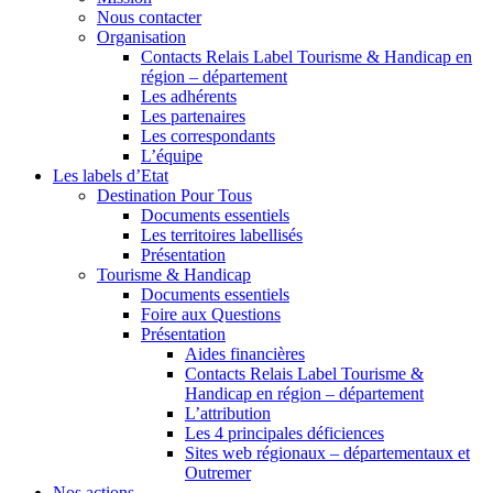
Nous contacter
Organisation
Contacts Relais Label Tourisme & Handicap en
région – département
Les adhérents
Les partenaires
Les correspondants
L’équipe
Les labels d’Etat
Destination Pour Tous
Documents essentiels
Les territoires labellisés
Présentation
Tourisme & Handicap
Documents essentiels
Foire aux Questions
Présentation
Aides financières
Contacts Relais Label Tourisme &
Handicap en région – département
L’attribution
Les 4 principales déficiences
Sites web régionaux – départementaux et
Outremer
Nos actions