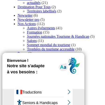
actualités
(21)
Destination Pour Tous
(2)
Territoires labellisés
(2)
Newsetter
(6)
Newsletter pro
(5)
Nos Actions
(112)
Autres événements
(41)
Formation
(15)
Journées nationales Tourisme & Handicap
(5)
Salons
(11)
Sommet mondial du tourisme
(1)
Trophées du tourisme accessible
(10)
Presse
(3)
Tourisme accessible international
(1)
Accessibilité
Revue de Presse
Plan du site
Actualités
Mentions légales
Confidentialité