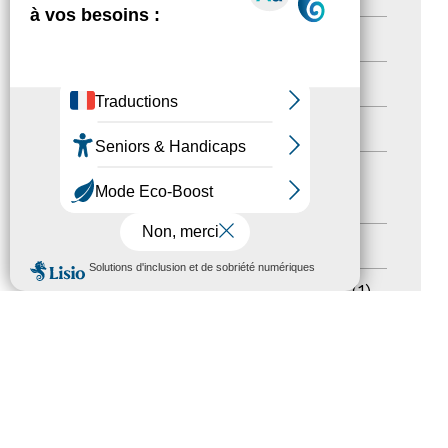
Nos Actions
(112)
Autres événements
(41)
Formation
(15)
Journées nationales Tourisme &
Handicap
(5)
Salons
(11)
MENU
Sommet mondial du tourisme
(1)
Trophées du tourisme accessible
(10)
Presse
(3)