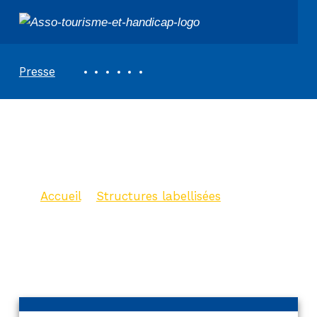
ASSOCIATION TOURISME ET HANDICAPS
REVUE DE PRESSE
Presse
Ibis Paris Coeur
D’Orly Airport
Accueil
>
Structures labellisées
>
Ibis Paris Coeur D’Orly Airport