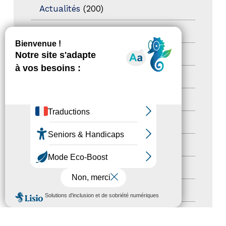
Actualités
(200)
actualités
(21)
Destination Pour Tous
(2)
Territoires labellisés
(2)
Newsetter
(6)
Newsletter pro
(5)
Nos Actions
(112)
Autres événements
(41)
Formation
(15)
MENU
Journées nationales Tourisme &