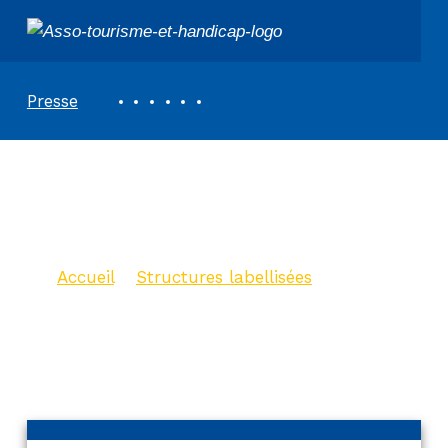
ASSOCIATION TOURISME ET HANDICAPS
REVUE DE PRESSE
Presse
Ibis Paris Saint
Denis Stade Sud
Accueil
>
Structures labellisées
>
Ibis Paris Saint Denis Stade Sud