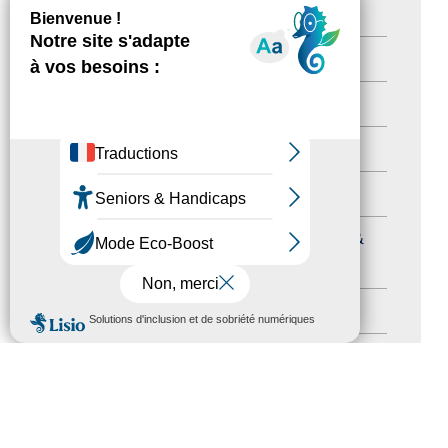
Newsetter
(6)
Newsletter pro
(5)
Nos Actions
(112)
Autres événements
(41)
Formation
(15)
Journées nationales Tourisme &
Handicap
(5)
MENU
Salons
(11)
Sommet mondial du tourisme
(1)
Trophées du tourisme accessible
(10)