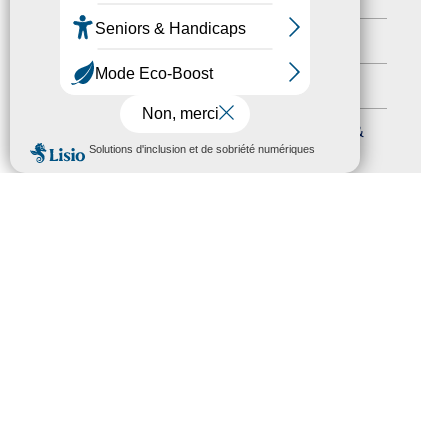
Autres événements
(41)
Formation
(15)
Journées nationales Tourisme &
MENU
Handicap
(5)
Salons
(11)
Sommet mondial du tourisme
(1)
Trophées du tourisme accessible
(10)
Presse
(3)
Tourisme accessible international
(1)