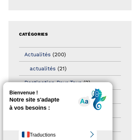
CATÉGORIES
Actualités
(200)
actualités
(21)
Destination Pour Tous
(2)
Territoires labellisés
(2)
Newsetter
(6)
Newsletter pro
(5)
Nos Actions
(112)