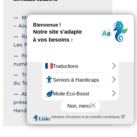
Magazine Tourisme Accessible
– Aout 2026
Rallye Aicha des Gazelles –
Les Petillantes
Formation Communication
numérique
Trophées Horizons – Acteurs
du Tourisme Durable
Atout France – flyer
présentation label Tourisme &
Handicap