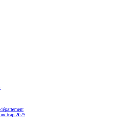
r
 département
 handicap 2025