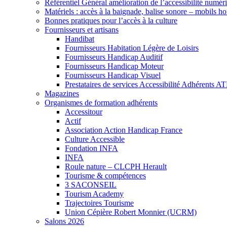
Référentiel Général amélioration de l’accessibilité numér
Matériels : accès à la baignade, balise sonore – mobils h
Bonnes pratiques pour l’accès à la culture
Fournisseurs et artisans
Handibat
Fournisseurs Habitation Légère de Loisirs
Fournisseurs Handicap Auditif
Fournisseurs Handicap Moteur
Fournisseurs Handicap Visuel
Prestataires de services Accessibilité Adhérents A
Magazines
Organismes de formation adhérents
Accessitour
Actif
Association Action Handicap France
Culture Accessible
Fondation INFA
INFA
Roule nature – CLCPH Herault
Tourisme & compétences
3 SACONSEIL
Tourism Academy
Trajectoires Tourisme
Union Cépière Robert Monnier (UCRM)
Salons 2026