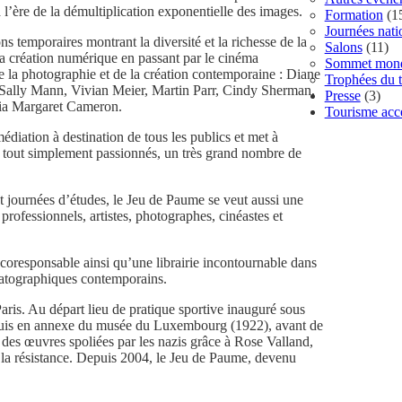
 à l’ère de la démultiplication exponentielle des images.
Formation
(1
Journées nat
temporaires montrant la diversité et la richesse de la
Salons
(11)
a création numérique en passant par le cinéma
Sommet mondi
e la photographie et de la création contemporaine : Diane
Trophées du t
ally Mann, Vivian Meier, Martin Parr, Cindy Sherman,
Presse
(3)
ia Margaret Cameron.
Tourisme acce
médiation à destination de tous les publics et met à
ou tout simplement passionnés, un très grand nombre de
 journées d’études, le Jeu de Paume se veut aussi une
professionnels, artistes, photographes, cinéastes et
écoresponsable ainsi qu’une librairie incontournable dans
matographiques contemporains.
aris. Au départ lieu de pratique sportive inauguré sous
 puis en annexe du musée du Luxembourg (1922), avant de
des œuvres spoliées par les nazis grâce à Rose Valland,
e la résistance. Depuis 2004, le Jeu de Paume, devenu