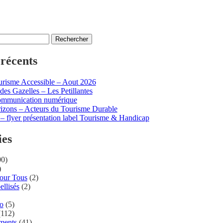
 récents
risme Accessible – Aout 2026
des Gazelles – Les Petillantes
ommunication numérique
izons – Acteurs du Tourisme Durable
– flyer présentation label Tourisme & Handicap
ies
0)
)
Pour Tous
(2)
ellisés
(2)
ro
(5)
112)
ments
(41)