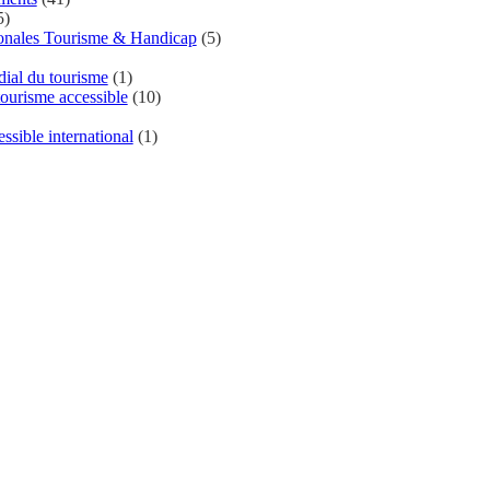
5)
ionales Tourisme & Handicap
(5)
al du tourisme
(1)
ourisme accessible
(10)
ssible international
(1)