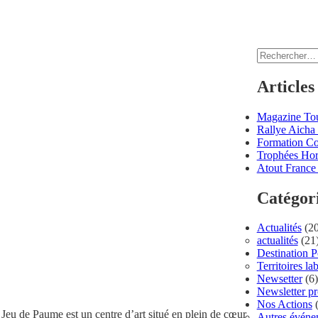
Rechercher :
Articles
Magazine Tou
Rallye Aicha 
Formation C
Trophées Hor
Atout France 
Catégor
Actualités
(20
actualités
(21
Destination 
Territoires lab
Newsetter
(6)
Newsletter p
Nos Actions
(
 Jeu de Paume est un centre d’art situé en plein de cœur
Autres événe