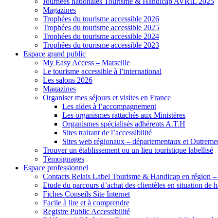
Journées nationales Tourisme & Handicap AVRIL 2025
Magazines
Trophées du tourisme accessible 2026
Trophées du tourisme accessible 2025
Trophées du tourisme accessible 2024
Trophées du tourisme accessible 2023
Espace grand public
My Easy Access – Marseille
Le tourisme accessible à l’international
Les salons 2026
Magazines
Organiser mes séjours et visites en France
Les aides à l’accompagnement
Les organismes rattachés aux Ministères
Organismes spécialisés adhérents A.T.H
Sites traitant de l’accessibilité
Sites web régionaux – départementaux et Outreme
Trouver un établissement ou un lieu touristique labellisé
Témoignages
Espace professionnel
Contacts Relais Label Tourisme & Handicap en région –
Etude du parcours d’achat des clientèles en situation de
Fiches Conseils Site Internet
Facile à lire et à comprendre
Registre Public Accessibilité