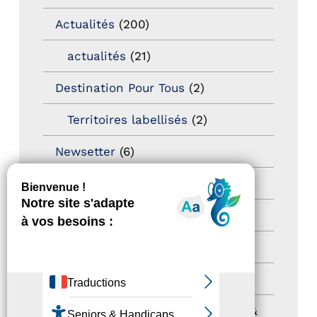
Actualités
(200)
actualités
(21)
Destination Pour Tous
(2)
Territoires labellisés
(2)
Newsetter
(6)
Newsletter pro
(5)
Nos Actions
(112)
Autres événements
(41)
Formation
(15)
Journées nationales Tourisme &