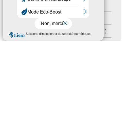
Handicap
(5)
Salons
(11)
Sommet mondial du tourisme
(1)
MENU
Trophées du tourisme accessible
(10)
Presse
(3)
Tourisme accessible international
(1)
ACCESSIBILITÉ
REVUE DE PRESSE
PLAN DU SITE
ACTUALITÉS
MENTIONS LÉGALES