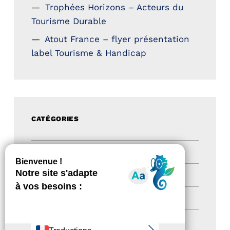
Trophées Horizons – Acteurs du
Tourisme Durable
Atout France – flyer présentation
label Tourisme & Handicap
CATÉGORIES
Actualités
(200)
actualités
(21)
Destination Pour Tous
(2)
Territoires labellisés
(2)