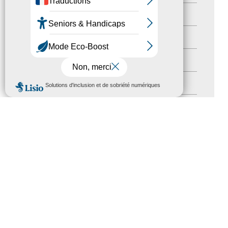
Newsetter
(6)
Newsletter pro
(5)
Nos Actions
(112)
MENU
Autres événements
(41)
Formation
(15)
Journées nationales Tourisme &
Handicap
(5)
Salons
(11)
Sommet mondial du tourisme
(1)
Trophées du tourisme accessible
(10)