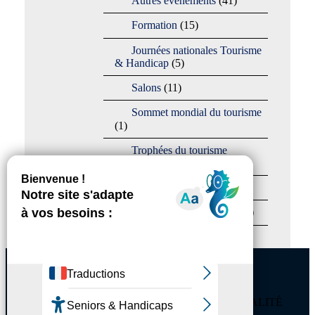
Autres événements
(41)
Formation
(15)
Journées nationales Tourisme
& Handicap
(5)
Salons
(11)
Sommet mondial du tourisme
(1)
Trophées du tourisme
accessible
(10)
Presse
(3)
Tourisme accessible international
(1)
ACCESSIBILITÉ
REVUE DE PRESSE
PLAN DU SITE
ACTUALITÉS
MENTIONS LÉGALES
CONFIDENTIALITÉ