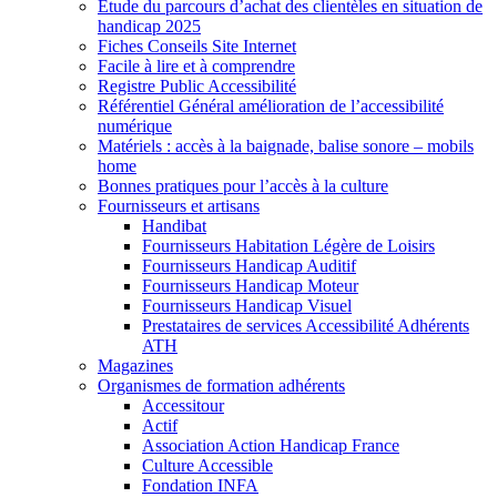
Etude du parcours d’achat des clientèles en situation de
handicap 2025
Fiches Conseils Site Internet
Facile à lire et à comprendre
Registre Public Accessibilité
Référentiel Général amélioration de l’accessibilité
numérique
Matériels : accès à la baignade, balise sonore – mobils
home
Bonnes pratiques pour l’accès à la culture
Fournisseurs et artisans
Handibat
Fournisseurs Habitation Légère de Loisirs
Fournisseurs Handicap Auditif
Fournisseurs Handicap Moteur
Fournisseurs Handicap Visuel
Prestataires de services Accessibilité Adhérents
ATH
Magazines
Organismes de formation adhérents
Accessitour
Actif
Association Action Handicap France
Culture Accessible
Fondation INFA