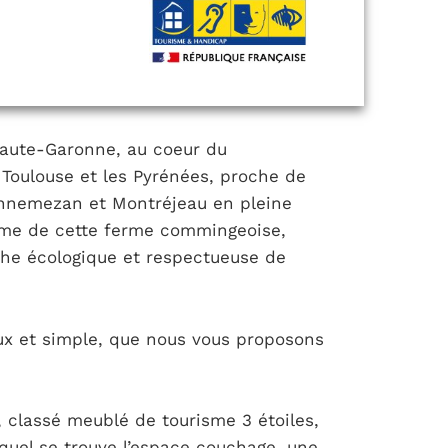
aute-Garonne, au coeur du
oulouse et les Pyrénées, proche de
nnemezan et Montréjeau en pleine
lme de cette ferme commingeoise,
e écologique et respectueuse de
ux et simple, que nous vous proposons
, classé meublé de tourisme 3 étoiles,
uel se trouve l’espace couchage, une