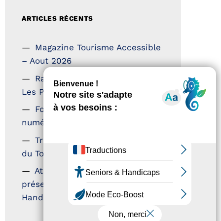
ARTICLES RÉCENTS
Magazine Tourisme Accessible
– Aout 2026
Rallye Aicha des Gazelles –
Les Petillantes
Formation Communication
numérique
Trophées Horizons – Acteurs
du Tourisme Durable
Atout France – flyer
présentation label Tourisme &
Handicap