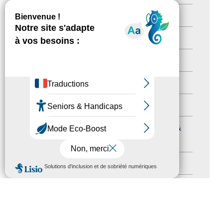
Newsetter
(6)
Newsletter pro
(5)
Nos Actions
(112)
Autres événements
(41)
Formation
(15)
Journées nationales Tourisme &
Handicap
(5)
MENU
Salons
(11)
Sommet mondial du tourisme
(1)
Trophées du tourisme accessible
(10)