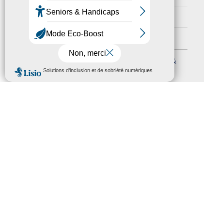
Autres événements
(41)
Formation
(15)
Journées nationales Tourisme &
MENU
Handicap
(5)
Salons
(11)
Sommet mondial du tourisme
(1)
Trophées du tourisme accessible
(10)
Presse
(3)
Tourisme accessible international
(1)