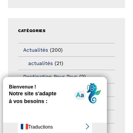
CATÉGORIES
Actualités
(200)
actualités
(21)
Destination Pour Tous
(2)
Territoires labellisés
(2)
Newsetter
(6)
Newsletter pro
(5)
Nos Actions
(112)