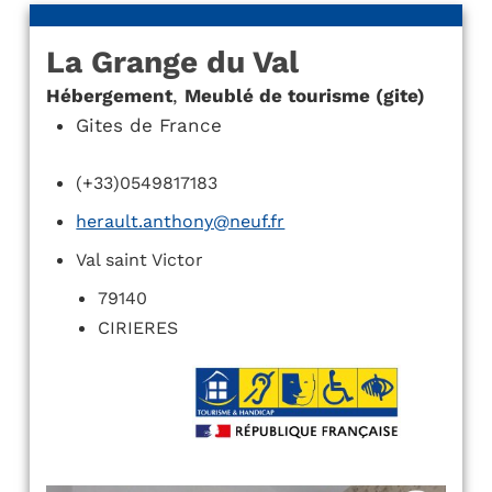
La Grange du Val
Hébergement
,
Meublé de tourisme (gite)
Gites de France
(+33)0549817183
herault.anthony@neuf.fr
Val saint Victor
79140
CIRIERES