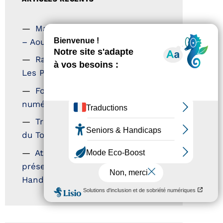
Magazine Tourisme Accessible
– Aout 2026
Rallye Aicha des Gazelles –
Les Petillantes
Formation Communication
numérique
Trophées Horizons – Acteurs
du Tourisme Durable
Atout France – flyer
présentation label Tourisme &
Handicap