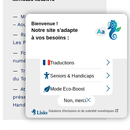
Magazine Tourisme Accessible
– Aout 2026
Rallye Aicha des Gazelles –
Les Petillantes
Formation Communication
numérique
Trophées Horizons – Acteurs
du Tourisme Durable
Atout France – flyer
présentation label Tourisme &
Handicap