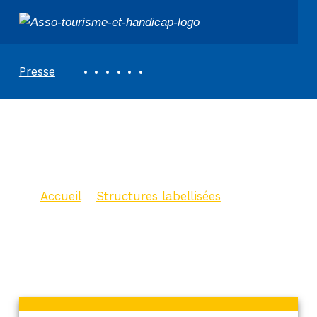
ASSOCIATION TOURISME ET HANDICAPS
REVUE DE PRESSE
Presse
La Maison du Lac de
Grand-Lieu
Accueil
>
Structures labellisées
>
La
Maison du Lac de Grand-Lieu