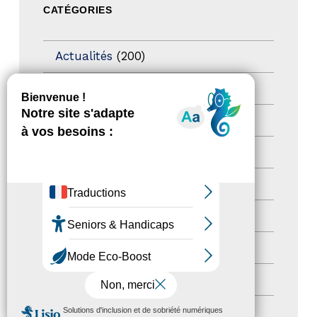
CATÉGORIES
Actualités
(200)
actualités
(21)
Destination Pour Tous
(2)
Territoires labellisés
(2)
Newsetter
(6)
Newsletter pro
(5)
Nos Actions
(112)
Autres événements
(41)
MENU
Formation
(15)