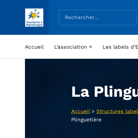
Rechercher :
ASSOCIATION TOURISME ET HANDICAPS
Accueil
L’association
Les labels d’
La Pling
Accueil
>
Structures label
Plinguetière