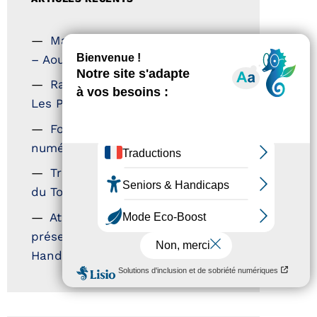
Magazine Tourisme Accessible
– Aout 2026
Rallye Aicha des Gazelles –
Les Petillantes
Formation Communication
numérique
Trophées Horizons – Acteurs
du Tourisme Durable
Atout France – flyer
présentation label Tourisme &
Handicap