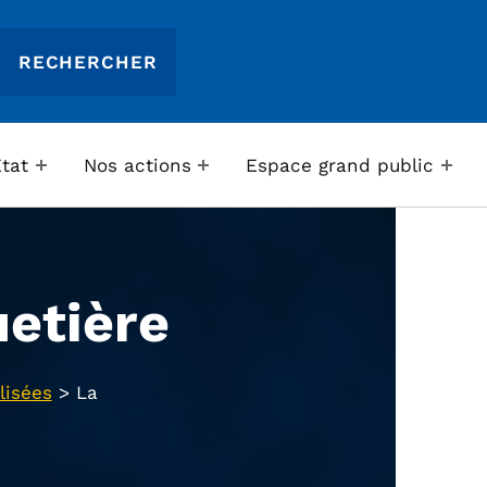
Etat
Nos actions
Espace grand public
uetière
lisées
>
La