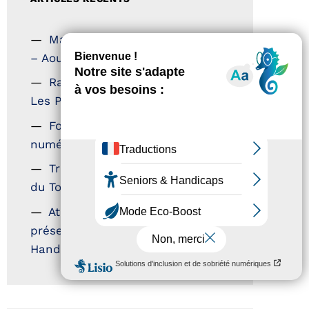
Magazine Tourisme Accessible
– Aout 2026
Rallye Aicha des Gazelles –
Les Petillantes
Formation Communication
numérique
Trophées Horizons – Acteurs
du Tourisme Durable
Atout France – flyer
présentation label Tourisme &
Handicap