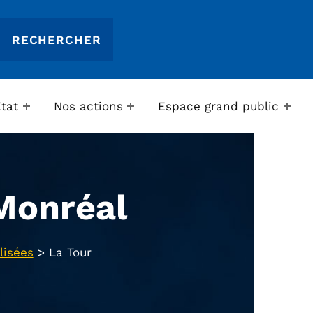
Etat
Nos actions
Espace grand public
Monréal
lisées
>
La Tour