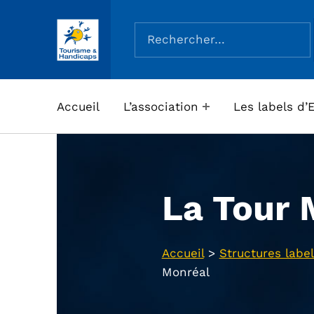
Rechercher :
ASSOCIATION TOURISME ET HANDICAPS
Accueil
L’association
Les labels d’
La Tour 
Accueil
>
Structures label
Monréal