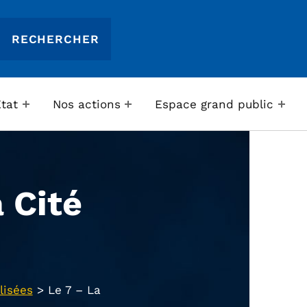
Etat
Nos actions
Espace grand public
 Cité
lisées
>
Le 7 – La