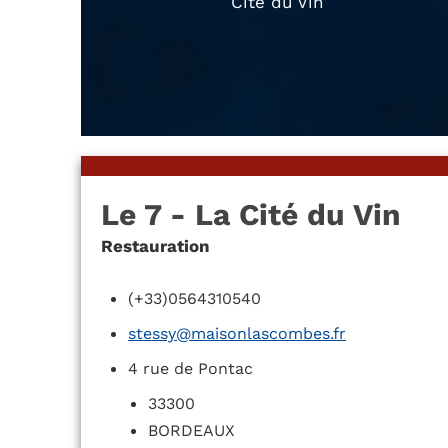
Cité du Vin
Le 7 - La Cité du Vin
Restauration
(+33)0564310540
stessy@maisonlascombes.fr
4 rue de Pontac
33300
BORDEAUX