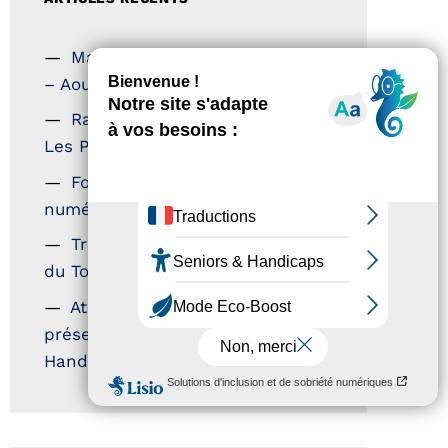
Magazine Tourisme Accessible
– Aout 2026
Rallye Aicha des Gazelles –
Les Petillantes
Formation Communication
numérique
Trophées Horizons – Acteurs
du Tourisme Durable
Atout France – flyer
présentation label Tourisme &
Handicap